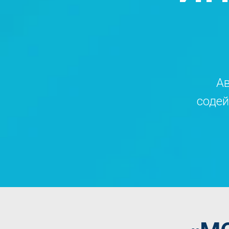
Ав
содей