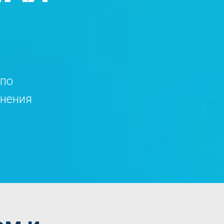
 по
анения