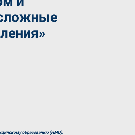
ом и
 сложные
вления»
ицинскому образованию (НМО).