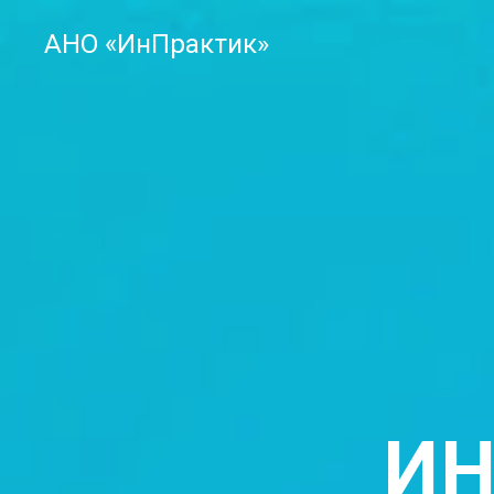
АНО «ИнПрактик»
ИН