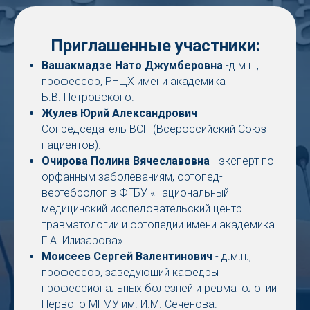
Приглашенные участники:
Вашакмадзе Нато Джумберовна
-д.м.н.,
профессор, РНЦХ имени академика
Б.В. Петровского.
Жулев Юрий Александрович
-
Сопредседатель ВСП (Всероссийский Союз
пациентов).
Очирова Полина Вячеславовна
- эксперт по
орфанным заболеваниям, ортопед-
вертебролог в ФГБУ «Национальный
медицинский исследовательский центр
травматологии и ортопедии имени академика
Г.А. Илизарова».
Моисеев Сергей Валентинович
- д.м.н.,
профессор, заведующий кафедры
профессиональных болезней и ревматологии
Первого МГМУ им. И.М. Сеченова.