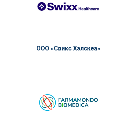
ООО «Свикс Хэлскеа»