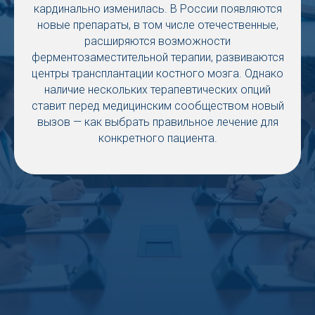
кардинально изменилась. В России появляются
новые препараты, в том числе отечественные,
расширяются возможности
ферментозаместительной терапии, развиваются
центры трансплантации костного мозга. Однако
наличие нескольких терапевтических опций
ставит перед медицинским сообществом новый
вызов — как выбрать правильное лечение для
конкретного пациента.