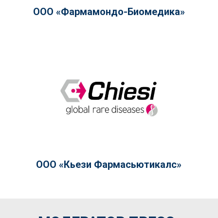
ООО «Фармамондо-Биомедика»
ООО «Кьези Фармасьютикалс»