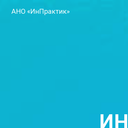
АНО «ИнПрактик»
ИН