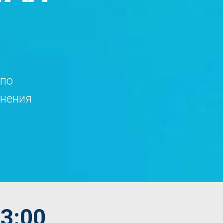
 по
анения
13:00