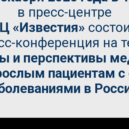
в пресс-центре
Ц «Известия»
состои
сс-конференция на т
ы и перспективы ме
рослым пациентам с
болеваниями в Росс