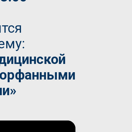
тся
ему:
дицинской
 орфанными
ии»