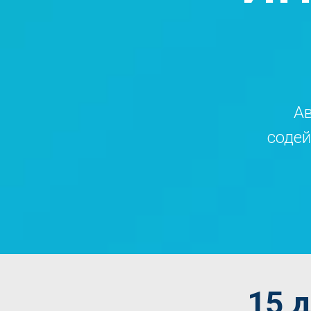
Ав
содей
15 д